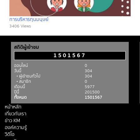
การบริหารทุนมนุษย์์
3406 Views
สถิติผู้เข้าชม
1501567
ออนไลน์
0
วันนี้
304
• ผู้เข้าชมทั่วไป
304
• สมาชิก
0
เดือนนี้
5977
ปีนี้
201500
ทั้งหมด
1501567
หน้าหลัก
เกี่ยวกับเรา
ข่าว KM
องค์ความรู้
วีดีโอ