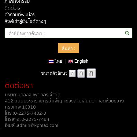
ภาพกิจกรรม
ติดต่อเรา
คำถามที่พบบ่อย
ลิงค์เข้าสู่เว็บไซต์ต่างๆ
ไทย
|
English
ขนาดตัวอักษร
ติดต่อเรา
บริษัท นอลลิจ เพาเวอร์ จำกัด
412 ถนนประชาราษฎร์บำเพ็ญ แขวงสามเสนนอก เขตห้วยขวาง
กรุงเทพ 10310
โทร :0-2275-7482-3
โทรสาร :0-2275-7484
อีเมล์ :admin@kpmax.com