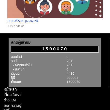
การบริหารทุนมนุษย์์
3397 Views
สถิติผู้เข้าชม
1500070
ออนไลน์
0
วันนี้
201
• ผู้เข้าชมทั่วไป
201
• สมาชิก
0
เดือนนี้
4480
ปีนี้
200003
ทั้งหมด
1500070
หน้าหลัก
เกี่ยวกับเรา
ข่าว KM
องค์ความรู้