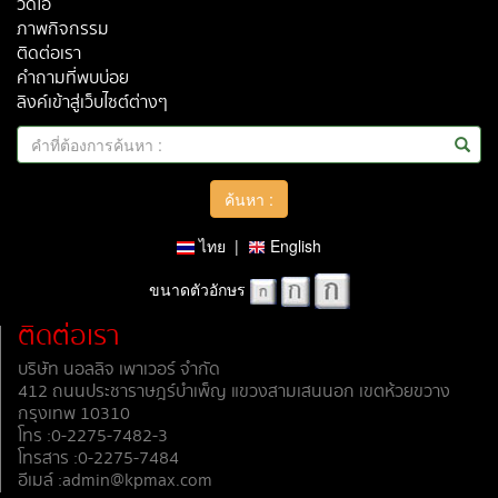
วีดีโอ
ภาพกิจกรรม
ติดต่อเรา
คำถามที่พบบ่อย
ลิงค์เข้าสู่เว็บไซต์ต่างๆ
ไทย
|
English
ขนาดตัวอักษร
ติดต่อเรา
บริษัท นอลลิจ เพาเวอร์ จำกัด
412 ถนนประชาราษฎร์บำเพ็ญ แขวงสามเสนนอก เขตห้วยขวาง
กรุงเทพ 10310
โทร :0-2275-7482-3
โทรสาร :0-2275-7484
อีเมล์ :admin@kpmax.com