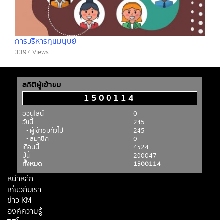
การบริหารทุนมนุษย์์
3397 Views
สถิติผู้เข้าชม
1500114
ออนไลน์
0
วันนี้
245
• ผู้เข้าชมทั่วไป
245
• สมาชิก
0
เดือนนี้
4524
ปีนี้
200047
ทั้งหมด
1500114
หน้าหลัก
เกี่ยวกับเรา
ข่าว KM
องค์ความรู้