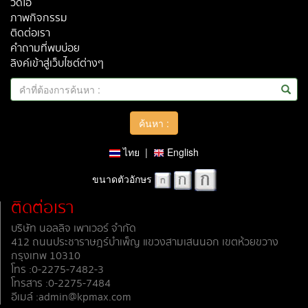
วีดีโอ
ภาพกิจกรรม
ติดต่อเรา
คำถามที่พบบ่อย
ลิงค์เข้าสู่เว็บไซต์ต่างๆ
ไทย
|
English
ขนาดตัวอักษร
ติดต่อเรา
บริษัท นอลลิจ เพาเวอร์ จำกัด
412 ถนนประชาราษฎร์บำเพ็ญ แขวงสามเสนนอก เขตห้วยขวาง
กรุงเทพ 10310
โทร :0-2275-7482-3
โทรสาร :0-2275-7484
อีเมล์ :admin@kpmax.com