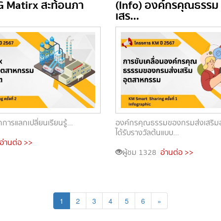
G Matirx สะท้อนภา
(Info) องค์กรคุณธรรม
เสร...
การแลกเปลี่ยนเรียนรู้...
องค์กรคุณธรรมของกรมส่งเสริม
ได้รับรางวัลต้นแบบ...
อ่านต่อ >>
ผู้ชม 1328
อ่านต่อ >>
1
2
3
4
5
6
»