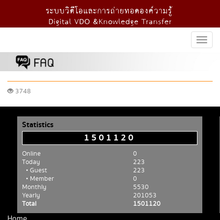
Togg
navi
3748
Statistics
1501120
Online
0
Today
223
• Guest
223
• Member
0
Monthly
5530
Yearly
201053
Total
1501120
Home