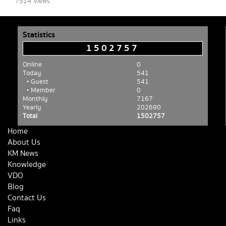
7514 Views
Statistics
1502757
Online
0
Today
541
• Guest
541
• Member
0
Monthly
7167
Yearly
202690
Total
1502757
Home
About Us
KM News
Knowledge
VDO
Blog
Contact Us
Faq
Links