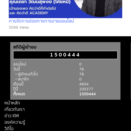
การจัดการช่องทางการขายออนไลน์
5096 Views
สถิติผู้เข้าชม
1500444
ออนไลน์
0
วันนี้
78
• ผู้เข้าชมทั่วไป
78
• สมาชิก
0
เดือนนี้
4854
ปีนี้
200377
ทั้งหมด
1500444
หน้าหลัก
เกี่ยวกับเรา
ข่าว KM
องค์ความรู้
วีดีโอ