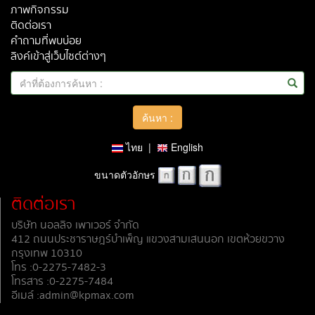
ภาพกิจกรรม
ติดต่อเรา
คำถามที่พบบ่อย
ลิงค์เข้าสู่เว็บไซต์ต่างๆ
ไทย
|
English
ขนาดตัวอักษร
ติดต่อเรา
บริษัท นอลลิจ เพาเวอร์ จำกัด
412 ถนนประชาราษฎร์บำเพ็ญ แขวงสามเสนนอก เขตห้วยขวาง
กรุงเทพ 10310
โทร :0-2275-7482-3
โทรสาร :0-2275-7484
อีเมล์ :admin@kpmax.com