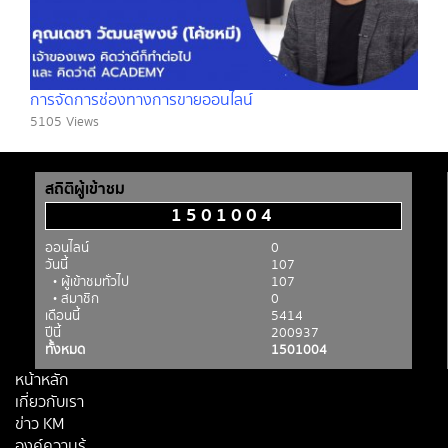
การจัดการช่องทางการขายออนไลน์
5105 Views
สถิติผู้เข้าชม
1501004
ออนไลน์
0
วันนี้
107
• ผู้เข้าชมทั่วไป
107
• สมาชิก
0
เดือนนี้
5414
ปีนี้
200937
ทั้งหมด
1501004
หน้าหลัก
เกี่ยวกับเรา
ข่าว KM
องค์ความรู้