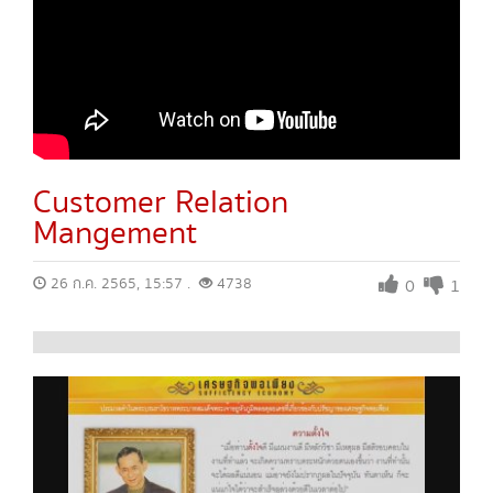
Customer Relation
Mangement
26 ก.ค. 2565, 15:57 .
4738
0
1